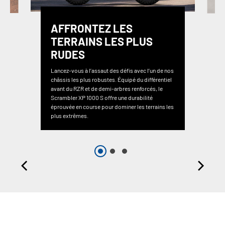
AFFRONTEZ LES
TERRAINS LES PLUS
RUDES
Lancez-vous à l’assaut des défis avec l’un de nos
châssis les plus robustes. Équipé du différentiel
avant du RZR et de demi-arbres renforcés, le
Scrambler XP 1000 S offre une durabilité
éprouvée en course pour dominer les terrains les
plus extrêmes.