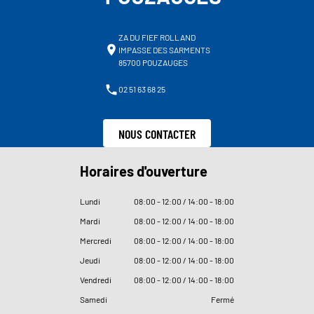
ZA DU FIEF ROLLAND
IMPASSE DES SARMENTS
85700 POUZAUGES
02 51 63 68 25
NOUS CONTACTER
Horaires d'ouverture
Lundi
08
:
00 - 12
:
00 / 14
:
00 - 18
:
00
Mardi
08
:
00 - 12
:
00 / 14
:
00 - 18
:
00
Mercredi
08
:
00 - 12
:
00 / 14
:
00 - 18
:
00
Jeudi
08
:
00 - 12
:
00 / 14
:
00 - 18
:
00
Vendredi
08
:
00 - 12
:
00 / 14
:
00 - 18
:
00
Samedi
Fermé