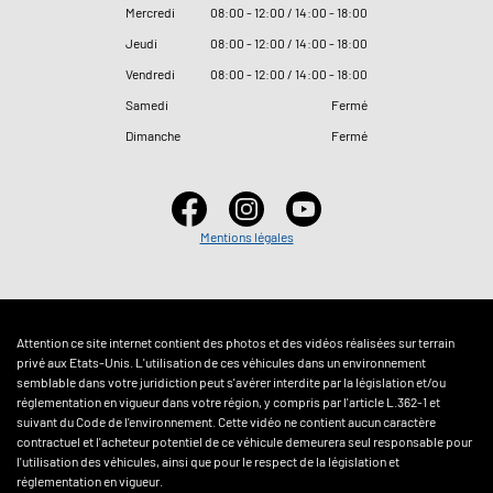
Mercredi
08
:
00 - 12
:
00 / 14
:
00 - 18
:
00
Jeudi
08
:
00 - 12
:
00 / 14
:
00 - 18
:
00
Vendredi
08
:
00 - 12
:
00 / 14
:
00 - 18
:
00
Samedi
Fermé
Dimanche
Fermé
Mentions légales
Attention ce site internet contient des photos et des vidéos réalisées sur terrain
privé aux Etats-Unis. L'utilisation de ces véhicules dans un environnement
semblable dans votre juridiction peut s'avérer interdite par la législation et/ou
réglementation en vigueur dans votre région, y compris par l'article L.362-1 et
suivant du Code de l'environnement. Cette vidéo ne contient aucun caractère
contractuel et l'acheteur potentiel de ce véhicule demeurera seul responsable pour
l'utilisation des véhicules, ainsi que pour le respect de la législation et
réglementation en vigueur.