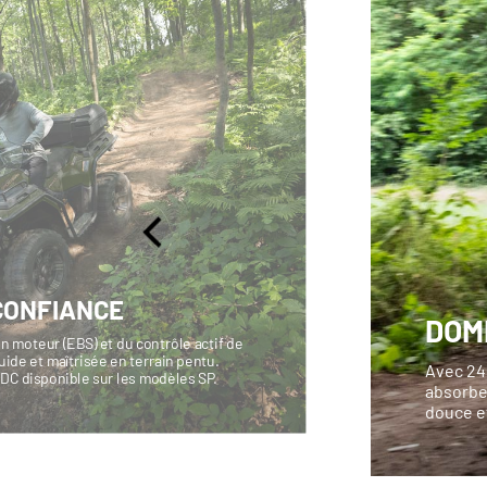
CONFIANCE
DOM
n moteur (EBS) et du contrôle actif de
ide et maîtrisée en terrain pentu.
Avec 24
ADC disponible sur les modèles SP.
absorbe 
douce et