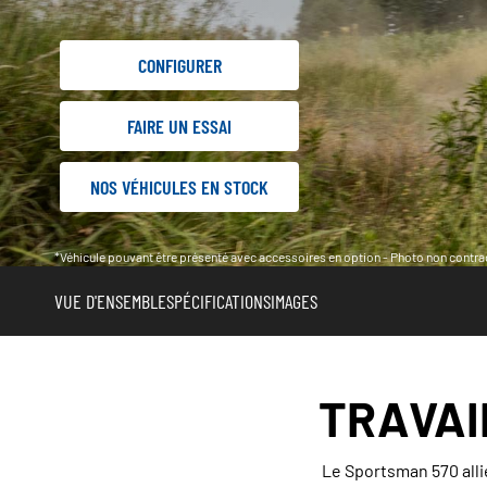
CONFIGURER
FAIRE UN ESSAI
NOS VÉHICULES EN STOCK
*Véhicule pouvant être présenté avec accessoires en option - Photo non contrac
VUE D'ENSEMBLE
SPÉCIFICATIONS
IMAGES
TRAVAI
Le Sportsman 570 allie