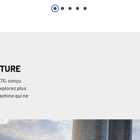
NTURE
570, conçu
Explorez plus
machine qui ne